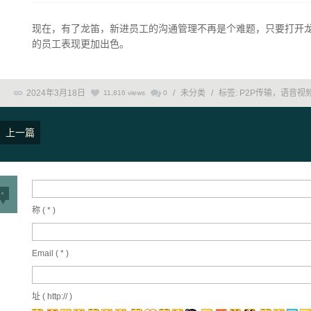
现在，有了龙笛，新进员工的沟通管理不再是个难题，只要打开
的员工表现更加出色。
2024年3月18日
/
未分类
/
标签:
P2P传输，语音视
11,816 views
0
上一篇
称 (
*
)
Email (
*
)
址 ( http:// )