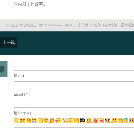
企内部工作效率。
2024年3月13日
/
未分类
/
标签:
P2P传输，语音视
11,754 views
0
上一篇
称 (
*
)
Email (
*
)
址 ( http:// )