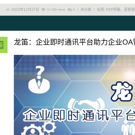
2023年12月27日
/
未分类
/
标签:
P2P传输，语音
11,239 views
0
龙笛：企业即时通讯平台助力企业OA