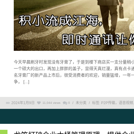
今天早晨刷牙时发现没有牙膏了，于是到楼下商店买一支分量稍
一个硕大的出口，再加上胖胖的盖子，显得天真烂漫，真有点卡通
名牙膏厂的新产品上市后，很受消费者的欢迎，销量猛增，一年
争， [...]
2024年1月9日
/
未分类
/
标签:
P2P传输，语音视
11,044 views
0