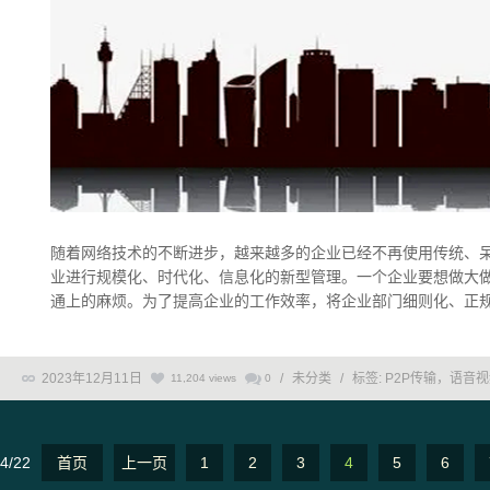
随着网络技术的不断进步，越来越多的企业已经不再使用传统、
业进行规模化、时代化、信息化的新型管理。一个企业要想做大
通上的麻烦。为了提高企业的工作效率，将企业部门细则化、正规化，
2023年12月11日
/
未分类
/
标签:
P2P传输，语音
11,204 views
0
4/22
首页
上一页
1
2
3
4
5
6