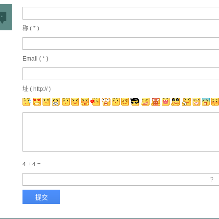
称 (
*
)
Email (
*
)
址 ( http:// )
4 + 4 =