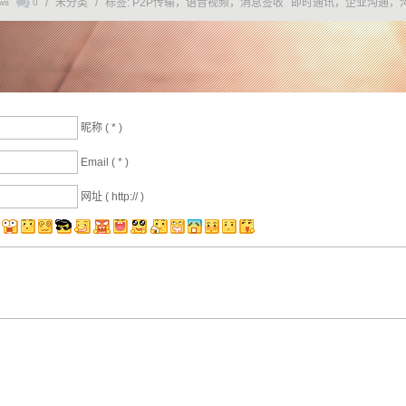
/
未分类
/
标签:
P2P传输，语音视频，消息签收
即时通讯，企业沟通，
ws
0
昵称 (
*
)
Email (
*
)
网址 ( http:// )